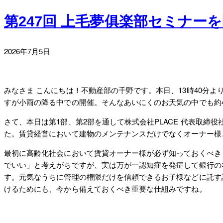
第247回 上毛夢俱楽部セミナー
2026
2026年7月5日
by
年
sorimachi
7
月
みなさま こんにちは！不動産部の千野です。本日、13時40分よ
5
すが小雨の降る中での開催。そんなあいにくのお天気の中でも約
日
さて、本日は第1部、第2部を通して株式会社PLACE 代表取締役
た。賃貸経営において建物のメンテナンスだけでなくオーナー様
最初に高齢化社会において賃貸オーナー様が必ず知っておくべき
でいい」と考えがちですが、実は万が一認知症を発症して銀行の
す。元気なうちに管理の権限だけを信頼できるお子様などに託す
けるためにも、今から備えておくべき重要な仕組みですね。