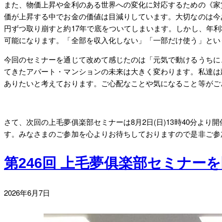
また、物価上昇や金利のある世界への変化に対応するための《家
価が上昇する中でお金の価値は目減りしています。大切なのは今ある
円ずつ取り崩すと約17年で底をついてしまいます。しかし、年
可能になります。「全部を収入化しない」「一部だけ使う」とい
今回のセミナーを通じて改めて感じたのは「元気で動けるうちに
てきたアパート・マンションの未来は大きく変わります。私達は
ありたいと考えております。ご心配なことや気になること等がご
さて、次回の上毛夢俱楽部セミナーは8月2日(日)13時40分よ
す。みなさまのご参加を心よりお待ちしておりますので是非ご参
第246回 上毛夢俱楽部セミナー
2026
2026年6月7日
by
年
sorimachi
6