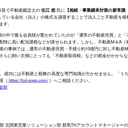
所長で不動産鑑定士の
住江 悠
氏に
【相続・事業継承対策の新常識
している会社（法人）の株式を譲渡することで法人ごと不動産を移
ます。
の中で最も会員様が驚かれていたのが「通常の不動産売買」と「不
配時に高い配当課税などが課せられます。しかし、不動産M＆A（
の事例では…通常の不動産売買：手残り約10億円に対し不動産M＆A
さらに飼い主側にとっても「不動産取得税」などの税金がかから
、成功には不動産と税務の高度な専門知識が欠かせません。「うち
様（
https://fuji-sogo.com/
）へご相談ください。
楽部
括部 北関東営業ソリューション部 群馬THアカウントマネージャー