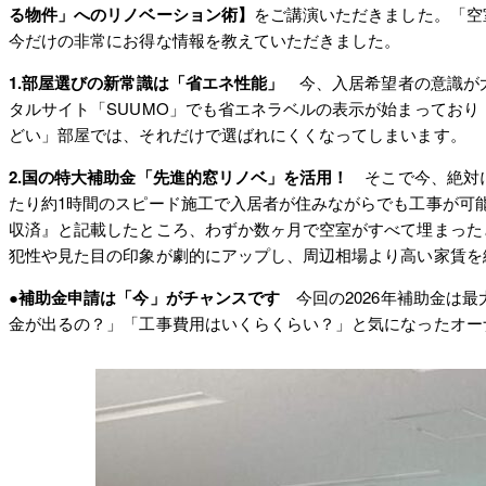
る物件」へのリノベーション術】
をご講演いただきました。「空
今だけの非常にお得な情報を教えていただきました。
1.部屋選びの新常識は「省エネ性能」
今、入居希望者の意識が大
タルサイト「SUUMO」でも省エネラベルの表示が始まっており
どい」部屋では、それだけで選ばれにくくなってしまいます。
2.国の特大補助金「先進的窓リノベ」を活用！
そこで今、絶対に
たり約1時間のスピード施工で入居者が住みながらでも工事が可
収済』と記載したところ、わずか数ヶ月で空室がすべて埋まった
犯性や見た目の印象が劇的にアップし、周辺相場より高い家賃を
●補助金申請は「今」がチャンスです
今回の2026年補助金は
金が出るの？」「工事費用はいくらくらい？」と気になったオーナ