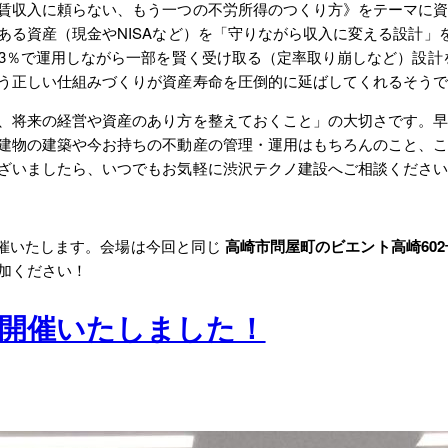
賃収入に頼らない、もう一つの不労所得のつくり方》をテーマに
資産（現金やNISAなど）を「守りながら収入に変える設計」をす
利3％で運用しながら一部を賢く受け取る（定率取り崩しなど）設計
う正しい仕組みづくりが資産寿命を圧倒的に延ばしてくれるそう
、将来の経営や資産のあり方を整えておくこと」の大切さです。早
建物の建築や今お持ちの不動産の管理・運用はもちろんのこと、
ざいましたら、いつでもお気軽に渋沢テクノ建設へご相談くださ
り開催いたします。会場は今回と同じ
高崎市問屋町のビエント高崎602
加ください！
を開催いたしました！