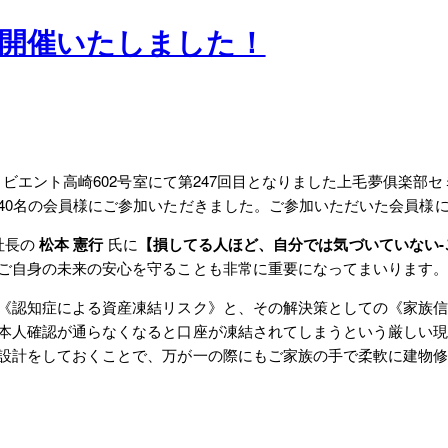
を開催いたしました！
りビエント高崎602号室にて第247回目となりました上毛夢俱楽
40名の会員様にご参加いただきました。ご参加いただいた会員様
社長の
松本 憲行
氏に
【損してる人ほど、自分では気づいていない-
ご自身の未来の安心を守ることも非常に重要になってまいります
《認知症による資産凍結リスク》と、その解決策としての《家族
本人確認が通らなくなると口座が凍結されてしまうという厳しい
設計をしておくことで、万が一の際にもご家族の手で柔軟に建物