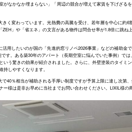
室がなかなか埋まらない」「周辺の競合が増えて家賃を下げざる
きく変わっています。光熱費の高騰を受け、若年層を中心に約6
「ZEH」や「省エネ」の文言がある物件は問合せ率が1.8倍に跳
活用したいのが国の「先進的窓リノベ2026事業」などの補助金で
能です。ある築30年のアパート（長期空室に悩んでいた事例）で
という驚きの効果が紹介されました。さらに、外壁塗装のタイミン
維持しやすくなります。
最大で40％相当が補助される手厚い制度ですが予算上限に達し次第
ー様は是非お早めに当社までお問い合わせください。LIXIL様