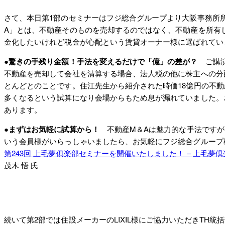
さて、本日第1部のセミナーはフジ総合グループより大阪事務所
A」とは、不動産そのものを売却するのではなく、不動産を所有
金化したいけれど税金が心配という賃貸オーナー様に選ばれてい
●驚きの手残り金額！手法を変えるだけで「億」の差が？
ご講演
不動産を売却して会社を清算する場合、法人税の他に株主への分
とんどとのことです。住江先生から紹介された時価18億円の不動産
多くなるという試算になり会場からもため息が漏れていました。
あります。
●まずはお気軽に試算から！
不動産M＆Aは魅力的な手法ですが
いう会員様がいらっしゃいましたら、お気軽にフジ総合グループ
第243回 上毛夢俱楽部セミナーを開催いたしました！ – 上毛夢倶
茂木 悟 氏
続いて第2部では住設メーカーのLIXIL様にご協力いただきTH統