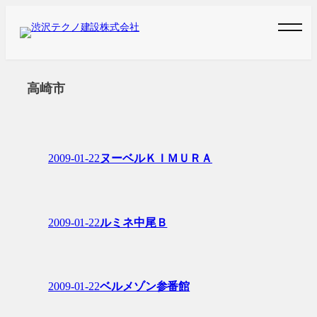
内
容
を
ス
高崎市
キ
ッ
プ
2009-01-22
ヌーベルＫＩＭＵＲＡ
2009-01-22
ルミネ中尾Ｂ
2009-01-22
ベルメゾン参番館