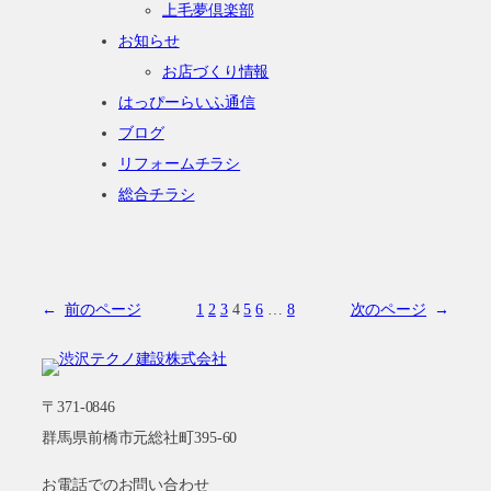
上毛夢倶楽部
お知らせ
お店づくり情報
はっぴーらいふ通信
ブログ
リフォームチラシ
総合チラシ
←
前のページ
1
2
3
4
5
6
…
8
次のページ
→
〒371-0846
群馬県前橋市元総社町395-60
お電話でのお問い合わせ