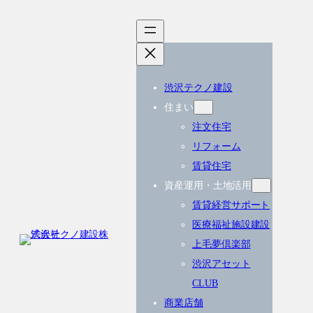
内
容
を
ス
渋沢テクノ建設
キ
住まい
ッ
注文住宅
プ
リフォーム
賃貸住宅
資産運用・土地活用
賃貸経営サポート
医療福祉施設建設
上毛夢倶楽部
渋沢アセット
CLUB
商業店舗