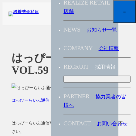
商業
内
店舗
容
を
お知らせ一覧
ス
キ
会社情報
ッ
はっぴーらいふ通信
プ
VOL.59
採用情報
協力業者の皆
はっぴーらいふ通信
様へ
はっぴーらいふ通信VOL.59が発行されました。ぜびご覧下
お問い合わせ
さい。