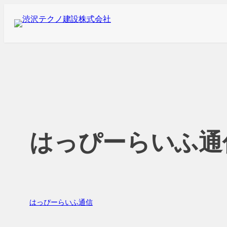
内
容
を
ス
キ
ッ
プ
はっぴーらいふ通信
はっぴーらいふ通信