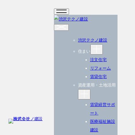
内
容
を
ス
キ
渋沢テクノ建設
ッ
住まい
プ
注文住宅
リフォーム
賃貸住宅
資産運用・土地活用
賃貸経営サポ
ート
医療福祉施設
建設